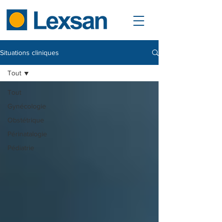
Situations cliniques
Tout
Tout
Gynécologie
Obstétrique
Périnatalogie
Pédiatrie