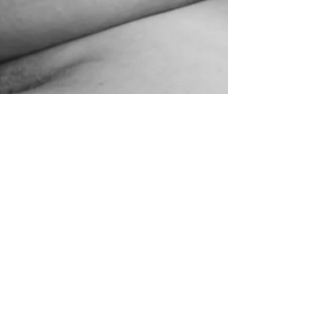
Dr Jean-Pierre Chemla
19 août 2025
7 min de lecture
Peau à peau : une
technique recommandée
mais à risque?
Il s'agit d'une paralysie cérébrale secondaire à