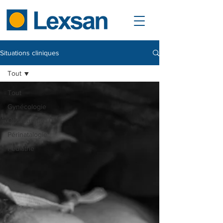
Situations cliniques
Tout
Tout
Gynécologie
Obstétrique
Périnatalogie
Pédiatrie