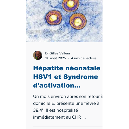
Dr Gilles Valleur
30 août 2025
4 min de lecture
Hépatite néonatale à
HSV1 et Syndrome
d'activation
macrophagique
Un mois environ après son retour à
(S.A.M.) : une course
domicile E. présente une fièvre à
contre la montre !
38,4°. Il est hospitalisé
immédiatement au CHR ...