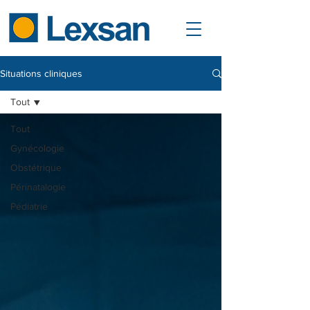
Situations cliniques
Tout
Tout
Gynécologie
Obstétrique
Périnatalogie
Pédiatrie